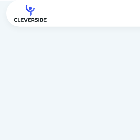
Les avantages du salariat
en étant indépendant
Faire une simulation