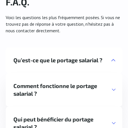
F.A.Q.
Voici les questions les plus fréquemment posées. Si vous ne
trouvez pas de réponse à votre question, n'hésitez pas à
nous contacter directement.
Qu’est-ce que le portage salarial ?
Le portage salarial est une relation contractuelle
tripartite dans laquelle un salarié porté d'une
entreprise de portage salarial effectue une
Comment fonctionne le portage
prestation pour le compte d'entreprises clientes
salarial ?
(définition tirée du site internet du Gouvernement).
Une fois que le client et le consultant ont établi les
termes de leur collaboration (mission, durée,
tarification, etc.), il est possible d'avoir recours au
Qui peut bénéficier du portage
portage salarial. Ce dernier fonctionne sur la base de
salarial ?