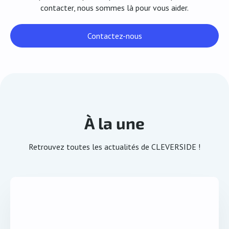
contacter, nous sommes là pour vous aider.
classique sans vous soucier d’un versement tardif le
mois suivant.
Contactez-nous
Attention également aux pièges de l’optimisation
fiscale, des sociétés peu scrupuleuses seront tentées
de vous proposer des montages ou des avantages
non conformes à la législation. Chez Cleverside, nous
respectons les règles sociales et fiscales. Vous
pouvez avancer dans votre projet en toute
tranquillité, nos services vous conseillent pour vous
À la une
aider à faire les meilleurs choix.
Retrouvez toutes les actualités de CLEVERSIDE !